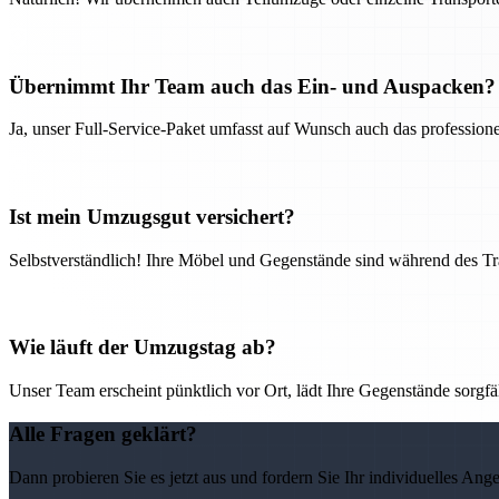
Übernimmt Ihr Team auch das Ein- und Auspacken?
Ja, unser Full-Service-Paket umfasst auf Wunsch auch das professio
Ist mein Umzugsgut versichert?
Selbstverständlich! Ihre Möbel und Gegenstände sind während des Tra
Wie läuft der Umzugstag ab?
Unser Team erscheint pünktlich vor Ort, lädt Ihre Gegenstände sorgfälti
Alle Fragen geklärt?
Dann probieren Sie es jetzt aus und fordern Sie Ihr individuelles Ang