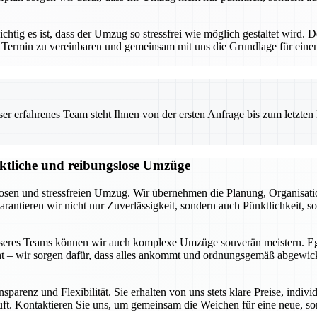
ig es ist, dass der Umzug so stressfrei wie möglich gestaltet wird. D
 Termin zu vereinbaren und gemeinsam mit uns die Grundlage für einen
 erfahrenes Team steht Ihnen von der ersten Anfrage bis zum letzten Ka
nktliche und reibungslose Umzüge
slosen und stressfreien Umzug. Wir übernehmen die Planung, Organisat
ieren wir nicht nur Zuverlässigkeit, sondern auch Pünktlichkeit, sod
nseres Teams können wir auch komplexe Umzüge souverän meistern. Ega
t – wir sorgen dafür, dass alles ankommt und ordnungsgemäß abgewicke
sparenz und Flexibilität. Sie erhalten von uns stets klare Preise, indi
uft. Kontaktieren Sie uns, um gemeinsam die Weichen für eine neue, so